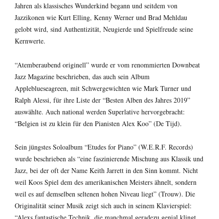
Jahren als klassisches Wunderkind begann und seitdem von
Jazzikonen wie Kurt Elling, Kenny Werner und Brad Mehldau
gelobt wird, sind Authentizität, Neugierde und Spielfreude seine
Kernwerte.
“Atemberaubend originell” wurde er vom renommierten Downbeat
Jazz Magazine beschrieben, das auch sein Album
Appleblueseagreen, mit Schwergewichten wie Mark Turner und
Ralph Alessi, für ihre Liste der “Besten Alben des Jahres 2019”
auswählte. Auch national werden Superlative hervorgebracht:
“Belgien ist zu klein für den Pianisten Alex Koo” (De Tijd).
Sein jüngstes Soloalbum “Etudes for Piano” (W.E.R.F. Records)
wurde beschrieben als “eine faszinierende Mischung aus Klassik und
Jazz, bei der oft der Name Keith Jarrett in den Sinn kommt. Nicht
weil Koos Spiel dem des amerikanischen Meisters ähnelt, sondern
weil es auf demselben seltenen hohen Niveau liegt” (Trouw). Die
Originalität seiner Musik zeigt sich auch in seinem Klavierspiel:
“Alexs fantastische Technik, die manchmal geradezu genial klingt,